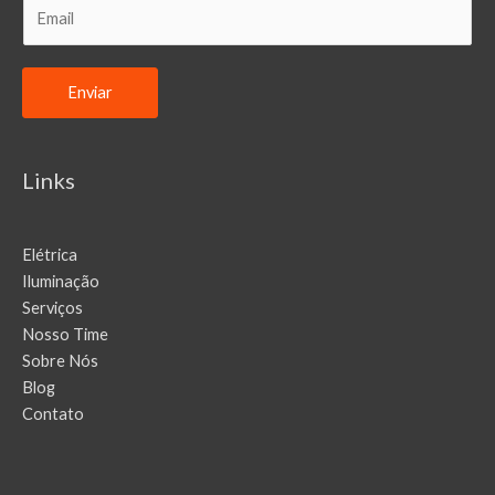
E
m
a
i
Enviar
l
Links
Elétrica
Iluminação
Serviços
Nosso Time
Sobre Nós
Blog
Contato